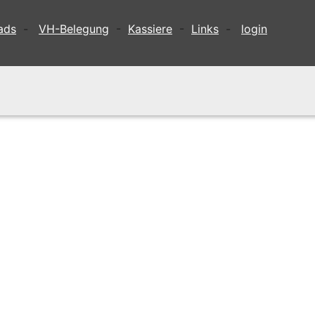
ads
-
VH-Belegung
-
Kassiere
-
Links
-
login