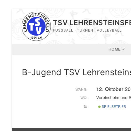
Zum
Inhalt
TSV LEHRENSTEINSF
springen
FUSSBALL · TURNEN · VOLLEYBALL
HOME
B-Jugend TSV Lehrenstein
12. Oktober 2
WANN:
Vereinsheim und S
WO:
SPIELBETRIEB