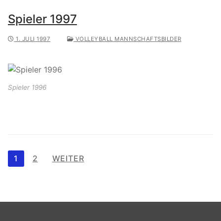
Spieler 1997
1. JULI 1997
VOLLEYBALL MANNSCHAFTSBILDER
Spieler 1996
Seitennummerierung
1
2
WEITER
der
Beiträge