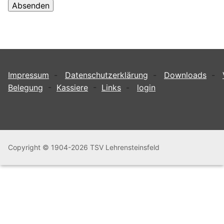
Impressum
-
Datenschutzerklärung
-
Downloads
-
Belegung
-
Kassiere
-
Links
-
login
Copyright © 1904-2026 TSV Lehrensteinsfeld