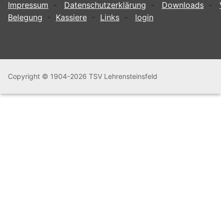
Impressum
-
Datenschutzerklärung
-
Downloads
-
Belegung
-
Kassiere
-
Links
-
login
Copyright © 1904-2026 TSV Lehrensteinsfeld