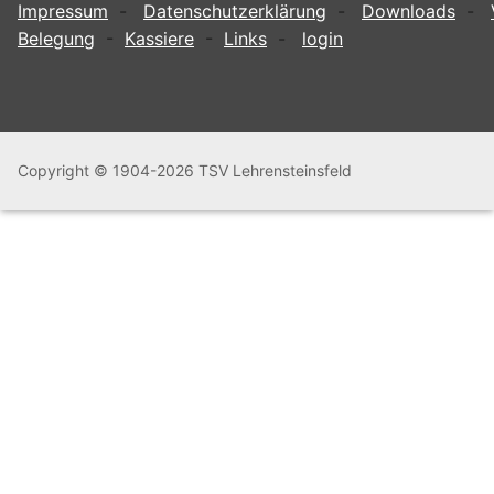
Impressum
-
Datenschutzerklärung
-
Downloads
-
Belegung
-
Kassiere
-
Links
-
login
Copyright © 1904-2026 TSV Lehrensteinsfeld