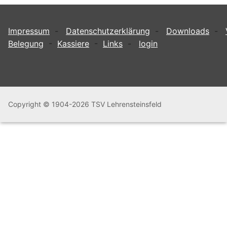
Impressum
-
Datenschutzerklärung
-
Downloads
-
Belegung
-
Kassiere
-
Links
-
login
Copyright © 1904-2026 TSV Lehrensteinsfeld