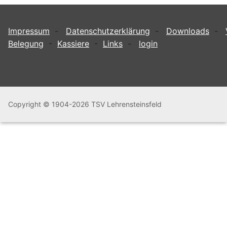
Impressum
-
Datenschutzerklärung
-
Downloads
-
Belegung
-
Kassiere
-
Links
-
login
Copyright © 1904-2026 TSV Lehrensteinsfeld