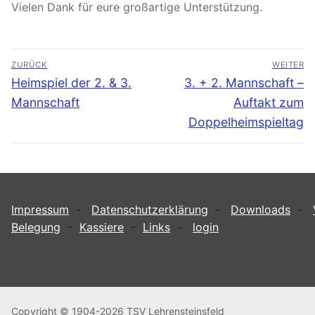
Vielen Dank für eure großartige Unterstützung.
Beitragsnavigation
ZURÜCK
WEITER
Vorheriger
Nächster
Heimspiel der 2. & 3.
3. + 2. Mannschaft –
Beitrag:
Beitrag:
Mannschaft
Auftakt zum
Doppelheimspieltag
Impressum
-
Datenschutzerklärung
-
Downloads
-
Belegung
-
Kassiere
-
Links
-
login
Copyright © 1904-2026 TSV Lehrensteinsfeld