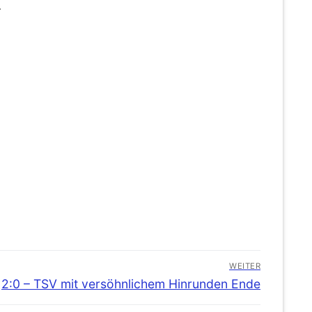
.
WEITER
Nächster
2:0 – TSV mit versöhnlichem Hinrunden Ende
Beitrag: