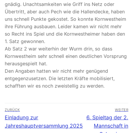
gnädig. Unachtsamkeiten wie Griff ins Netz oder
Übertritt, aber auch Pech wie die Hallendecke, haben
uns schnell Punkte gekostet. So konnte Kornwestheim
ihre Führung ausbauen. Leider kamen wir nicht mehr
so Recht ins Spiel und die Kornwestheimer haben den
1. Satz gewonnen.
Ab Satz 2 war weiterhin der Wurm drin, so dass
Kornwestheim sehr schnell einen deutlichen Vorsprung
herausgespielt hat.
Den Angaben hatten wir nicht mehr genügend
entgegenzusetzen. Die letzten Kräfte mobilisiert,
schafften wir es noch zweistellig zu werden.
Beitragsnavigation
ZURÜCK
WEITER
Vorheriger
Nächster
Einladung zur
6. Spieltag der 2.
Beitrag:
Beitrag:
Jahreshauptversammlung 2025
Mannschaft in