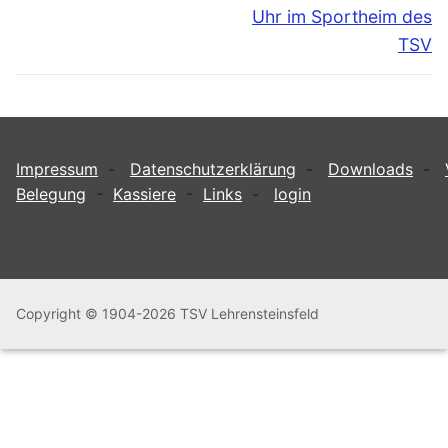
Uhr im Sportheim des
TSV
Impressum
-
Datenschutzerklärung
-
Downloads
-
Belegung
-
Kassiere
-
Links
-
login
Copyright © 1904-2026 TSV Lehrensteinsfeld