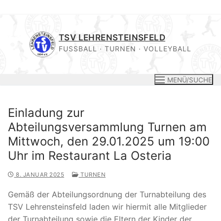
Zum
Inhalt
TSV LEHRENSTEINSFELD
springen
FUSSBALL · TURNEN · VOLLEYBALL
MENÜ/SUCHE
Einladung zur
Abteilungsversammlung Turnen am
Mittwoch, den 29.01.2025 um 19:00
Uhr im Restaurant La Osteria
8. JANUAR 2025
TURNEN
Gemäß der Abteilungsordnung der Turnabteilung des
TSV Lehrensteinsfeld laden wir hiermit alle Mitglieder
der Turnabteilung sowie die Eltern der Kinder der