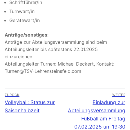
Schriftführer/in
Turnwart/in
Gerätewart/in
Anträge/sonstiges
:
Anträge zur Abteilungsversammlung sind beim
Abteilungsleiter bis spätestens 22.01.2025
einzureichen.
Abteilungsleiter Turnen: Michael Deckert, Kontakt:
Turnen@TSV-Lehrensteinsfeld.com
Beitragsnavigation
ZURÜCK
WEITER
Vorheriger
Nächster
Volleyball: Status zur
Einladung zur
Beitrag:
Beitrag:
Saisonhalbzeit
Abteilungsversammlung
Fußball am Freitag
07.02.2025 um 19:30