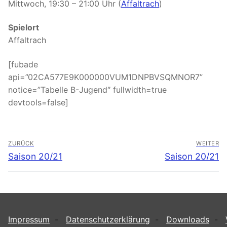
Mittwoch, 19:30 – 21:00 Uhr (
Affaltrach
)
Spielort
Affaltrach
[fubade
api=”02CA577E9K000000VUM1DNPBVSQMNOR7”
notice=”Tabelle B-Jugend″ fullwidth=true
devtools=false]
Beitragsnavigation
ZURÜCK
WEITER
Vorheriger
Nächster
Saison 20/21
Saison 20/21
Beitrag:
Beitrag:
Impressum
-
Datenschutzerklärung
-
Downloads
-