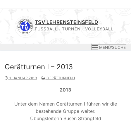
Zum
Inhalt
TSV LEHRENSTEINSFELD
springen
FUSSBALL · TURNEN · VOLLEYBALL
MENÜ/SUCHE
Gerätturnen I – 2013
1. JANUAR 2013
GERÄTTURNEN I
2013
Unter dem Namen Gerätturnen I führen wir die
bestehende Gruppe weiter.
Übungsleiterin Susen Strangfeld