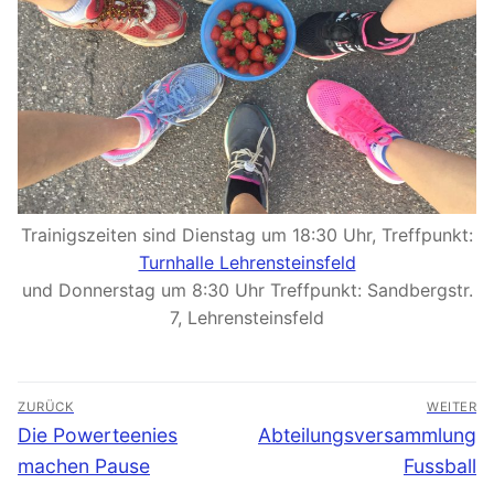
Trainigszeiten sind Dienstag um 18:30 Uhr, Treffpunkt:
Turnhalle Lehrensteinsfeld
und Donnerstag um 8:30 Uhr Treffpunkt: Sandbergstr.
7, Lehrensteinsfeld
Beitragsnavigation
ZURÜCK
WEITER
Vorheriger
Nächster
Die Powerteenies
Abteilungsversammlung
Beitrag:
Beitrag:
machen Pause
Fussball