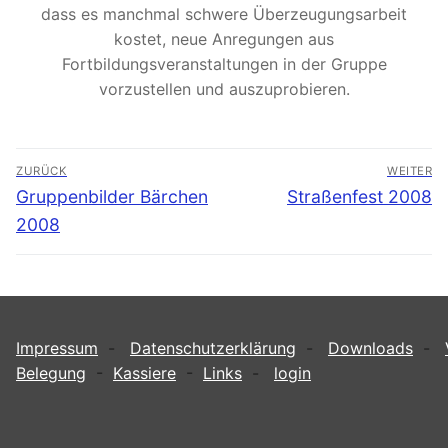
dass es manchmal schwere Überzeugungsarbeit
kostet, neue Anregungen aus
Fortbildungsveranstaltungen in der Gruppe
vorzustellen und auszuprobieren.
Beitragsnavigation
ZURÜCK
WEITER
Vorheriger
Nächster
Gruppenbilder Bärchen
Straßenfest 2008
Beitrag:
Beitrag:
2008
Impressum
-
Datenschutzerklärung
-
Downloads
-
Belegung
-
Kassiere
-
Links
-
login