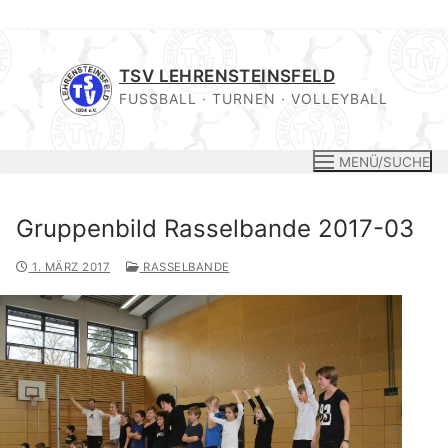
Zum
Inhalt
TSV LEHRENSTEINSFELD
springen
FUSSBALL · TURNEN · VOLLEYBALL
MENÜ/SUCHE
Gruppenbild Rasselbande 2017-03
1. MÄRZ 2017
RASSELBANDE