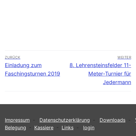
Beitragsnavigation
ZURÜCK
WEITER
Vorheriger
Nächster
Einladung zum
8. Lehrensteinsfelder 11-
Beitrag:
Beitrag:
Faschingsturnen 2019
Meter-Turnier für
Jedermann
Impressum
-
Datenschutzerklärung
-
Downloads
-
Belegung
-
Kassiere
-
Links
-
login