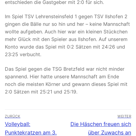
entschieden die Gastgeber mit 2:0 für sich.
Im Spiel TSV Lehrensteinsfeld 1 gegen TSV Ilshofen 2
gingen die Bälle nur so hin und her – keine Mannschaft
wollte aufgeben. Auch hier war ein kleinen Stückchen
mehr Glück mit den Spieler aus Ilshofen. Auf unserem
Konto wurde das Spiel mit 0:2 Sätzen mit 24:26 und
23:25 verbucht.
Das Spiel gegen die TSG Bretzfeld war nicht minder
spannend. Hier hatte unsere Mannschaft am Ende
noch die meisten Körner und gewann dieses Spiel mit
2:0 Sätzen mit 25:21 und 25:19.
Beitragsnavigation
ZURÜCK
WEITER
Vorheriger
Nächster
Volleyball:
Die Häschen freuen sich
Beitrag:
Beitrag:
Punktekratzen am 3.
über Zuwachs an