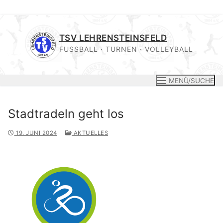
Zum
Inhalt
TSV LEHRENSTEINSFELD
springen
FUSSBALL · TURNEN · VOLLEYBALL
MENÜ/SUCHE
Stadtradeln geht los
19. JUNI 2024
AKTUELLES