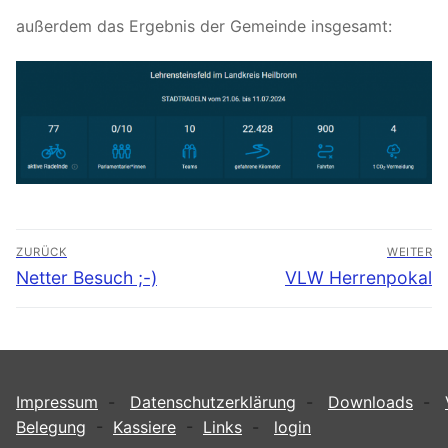
außerdem das Ergebnis der Gemeinde insgesamt:
Beitragsnavigation
ZURÜCK
WEITER
Vorheriger
Nächster
Netter Besuch ;-)
VLW Herrenpokal
Beitrag:
Beitrag:
Impressum
-
Datenschutzerklärung
-
Downloads
-
Belegung
-
Kassiere
-
Links
-
login