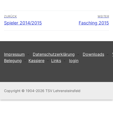
Beitragsnavigation
ZURÜCK
WEITER
Vorheriger
Nächster
Spieler 2014/2015
Fasching 2015
Beitrag:
Beitrag:
Impressum
-
Datenschutzerklärung
-
Downloads
-
Belegung
-
Kassiere
-
Links
-
login
Copyright © 1904-2026 TSV Lehrensteinsfeld