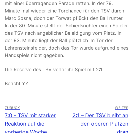
mit einer überragenden Parade retten. In der 79.
Minute mal wieder eine Torchance für den TSV durch
Marc Sosna, doch der Torwat pflückt den Ball runter.
In der 80. Minute stellt der Schiedsrichter einen Spieler
des TSV nach angeblicher Beleidigung vom Platz. In
der 93. Minute liegt der Ball plötzlich im Tor der
Lehrensteinsfelder, doch das Tor wurde aufgrund eines
Handspiels nicht gegeben.
Die Reserve des TSV verlor ihr Spiel mit 2:1.
Bericht YZ
Beitragsnavigation
ZURÜCK
WEITER
Vorheriger
Nächster
7:0 – TSV mit starker
2:1 – Der TSV bleibt an
Beitrag:
Beitrag:
Reaktion auf die
den oberen Plätzen
vorherige Woche
dran