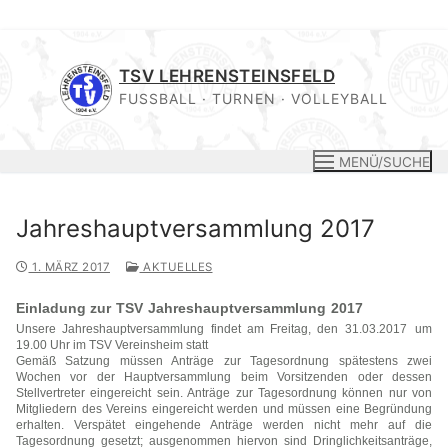
Zum
Inhalt
TSV LEHRENSTEINSFELD
springen
FUSSBALL · TURNEN · VOLLEYBALL
MENÜ/SUCHE
Jahreshauptversammlung 2017
1. MÄRZ 2017
AKTUELLES
​​
​​
​​
Einladung zur
TSV
Jahreshauptversammlung
2017
​​
Unsere Jahreshauptversammlung findet am Freitag, den 31.03.2017
um
19.00 Uhr im TSV Vereinsheim statt
Gemäß Satzung müssen Anträge zur Tagesordnung spätestens zwei
Wochen vor der Hauptversammlung beim Vorsitzenden oder dessen
Stellvertreter eingereicht sein. Anträge zur Tagesordnung können nur von
Mitgliedern des Vereins eingereicht werden und müssen eine Begründung
erhalten. Verspätet eingehende Anträge werden nicht mehr auf die
Tagesordnung gesetzt; ausgenommen hiervon sind Dringlichkeitsanträge,