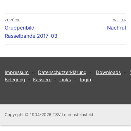
Beitragsnavigation
ZURÜCK
WEITER
Vorheriger
Nächster
Gruppenbild
Nachruf
Beitrag:
Beitrag:
Rasselbande 2017-03
Impressum
-
Datenschutzerklärung
-
Downloads
-
Belegung
-
Kassiere
-
Links
-
login
Copyright © 1904-2026 TSV Lehrensteinsfeld