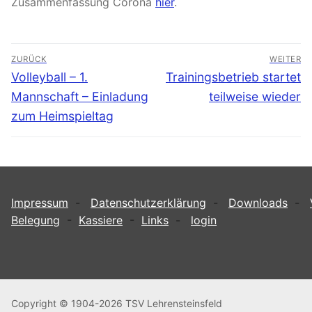
Zusammenfassung Corona
hier
.
Beitragsnavigation
ZURÜCK
WEITER
Vorheriger
Nächster
Volleyball – 1.
Trainingsbetrieb startet
Beitrag:
Beitrag:
Mannschaft – Einladung
teilweise wieder
zum Heimspieltag
Impressum
-
Datenschutzerklärung
-
Downloads
-
Belegung
-
Kassiere
-
Links
-
login
Copyright © 1904-2026 TSV Lehrensteinsfeld