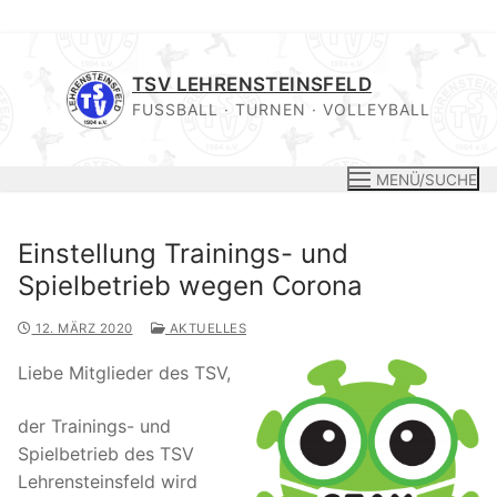
Zum
Inhalt
TSV LEHRENSTEINSFELD
springen
FUSSBALL · TURNEN · VOLLEYBALL
MENÜ/SUCHE
Einstellung Trainings- und
Spielbetrieb wegen Corona
12. MÄRZ 2020
AKTUELLES
Liebe Mitglieder des TSV,
der Trainings- und
Spielbetrieb des TSV
Lehrensteinsfeld wird