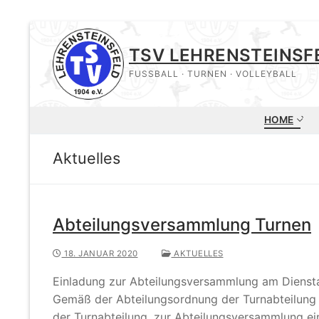
Zum
Inhalt
TSV LEHRENSTEINSF
springen
FUSSBALL · TURNEN · VOLLEYBALL
HOME
Aktuelles
Abteilungsversammlung Turnen
18. JANUAR 2020
AKTUELLES
Einladung zur Abteilungsversammlung am Diensta
Gemäß der Abteilungsordnung der Turnabteilung de
der Turnabteilung, zur Abteilungsversammlung ei